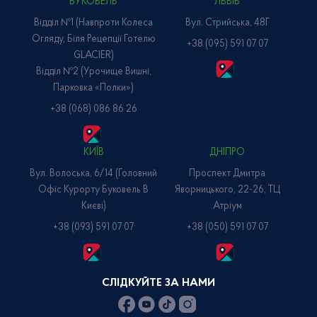
БУКОВЕЛЬ
ЛЬВІВ
Відділ №1 (навпроти Колеса
Вул. Стрийська, 48Г
Огляду, Біля Рецепції Готелю
+38 (095) 591 07 07
GLACIER)
Відділ №2 (Урочище Вишні,
Парковка «Полки»)
+38 (068) 086 86 26
КИЇВ
ДНІПРО
Вул. Волоська, 6/14 (головний
Проспект Дмитра
Офіс Курорту Буковель В
Яворницького, 22-26, ТЦ
Києві)
Атріум
+38 (093) 591 07 07
+38 (050) 591 07 07
СЛІДКУЙТЕ ЗА НАМИ