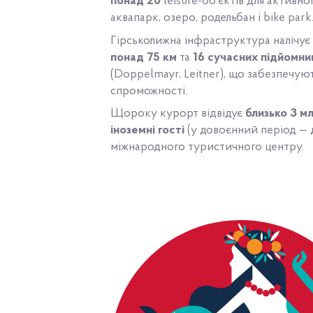
понад 20
leisure-об’єктів для активн
аквапарк, озеро, родельбан і bike park
Гірськолижна інфраструктура налічу
понад 75 км
та
16
сучасних підйомни
(Doppelmayr, Leitner), що забезпечую
спроможності.
Щороку курорт відвідує
близько 3 м
іноземні гості
(у довоєнний період — 
міжнародного туристичного центру.