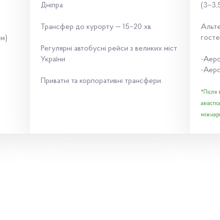
Дніпра
(3–3,
Трансфер до курорту — 15–20 хв
Альте
госте
км)
Регулярні автобусні рейси з великих міст
України
-Аер
-Аеро
Приватні та корпоративні трансфери.
*Після
авіаспо
міжнар