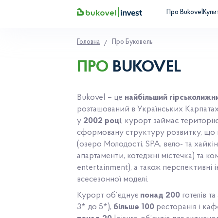
Про Bukovel
Купи
Головна
Про Буковель
ПРО
BUKOVEL
Bukovel – це
найбільший гірськолижн
розташований в Українських Карпатах
у
2002 році
, курорт займає територі
сформовану структуру розвитку, що 
(озеро Молодості, SPA, вело- та хайкін
апартаменти, котеджні містечка) та ко
entertainment), а також перспективні
всесезонної моделі.
Курорт об’єднує
понад 200
готелів т
3* до 5*),
більше 100
ресторанів і каф