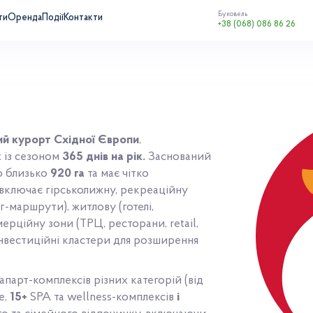
Буковель
ти
Оренда
Події
Контакти
+38 (068) 086 86 26
ий курорт Східної Європи
,
 із сезоном
365 днів на рік.
Заснований
ю близько
920 га
та має чітко
включає гірськолижну, рекреаційну
г-маршрути), житлову (готелі,
мерційну зони (ТРЦ, ресторани, retail,
 інвестиційні кластери для розширення
а апарт-комплексів різних категорій (від
е,
15+
SPA та wellness-комплексів
і