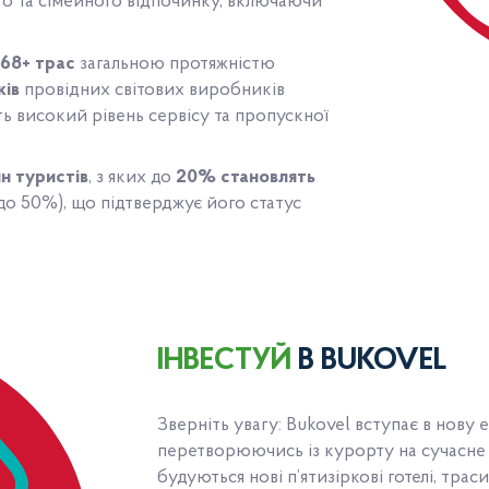
ого та сімейного відпочинку, включаючи
.
є
68+
трас
загальною протяжністю
ків
провідних світових виробників
ть високий рівень сервісу та пропускної
лн туристів
, з яких до
20% становлять
до 50%), що підтверджує його статус
ІНВЕСТУЙ
В BUKOVEL
Зверніть увагу: Bukovel вступає в нову
перетворюючись із курорту на сучасне
будуються нові п’ятизіркові готелі, траси