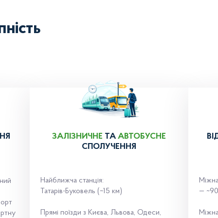
пність
НЯ
ЗАЛІЗНИЧНЕ
ТА
АВТОБУСНЕ
ВІ
СПОЛУЧЕННЯ
Найближча станція:
Міжна
ьний
Татарів-Буковель (~15 км)
— ~90
рорт
Прямі поїзди з Києва, Львова, Одеси,
Міжна
ортну