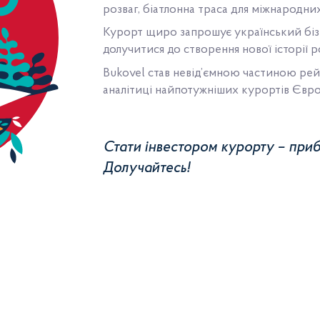
розваг, біатлонна траса для міжнародних
Курорт щиро запрошує український бізн
долучитися до створення нової історії р
Bukovel став невід’ємною частиною рей
аналітиці найпотужніших курортів Євро
Стати інвестором курорту – приб
Долучайтесь!