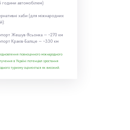
5 години автомобілем)
рнативні хаби (для міжнародних
й):
опорт Жешув-Ясьонка — ~270 км
порт Краків-Баліце — ~330 км
 відновлення повноцінного міжнародного
лучення в Україні потенціал зростання
одного туризму оцінюється як високий.