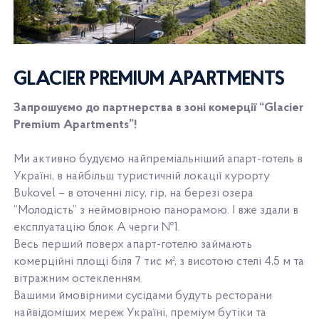
GLACIER PREMIUM APARTMENTS
Запрошуємо до партнерства в зоні комерції “Glacier
Premium Apartments”!
Ми активно будуємо найпреміальніший апарт-готель в
Україні, в найбільш туристичній локації курорту
Bukovel – в оточенні лісу, гір, на березі озера
“Молодість” з неймовірною панорамою. І вже здали в
експлуатацію блок А черги №1.
Весь перший поверх апарт-готелю займають
комерційні площі біля 7 тис м², з висотою стелі 4,5 м та
вітражним остекленням.
Вашими ймовірними сусідами будуть ресторани
найвідоміших мереж Україні, преміум бутіки та