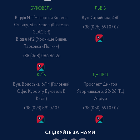
БУКОВЕЛЬ
ЛЬВІВ
Відділ №1 (навпроти Колеса
Вул. Стрийська, 48Г
Огляду, Біля Рецепції Готелю
+38 (095) 591 07 07
GLACIER)
Відділ №2 (Урочище Вишні,
Парковка «Полки»)
+38 (068) 086 86 26
КИЇВ
ДНІПРО
Вул. Волоська, 6/14 (головний
Проспект Дмитра
Офіс Курорту Буковель В
Яворницького, 22-26, ТЦ
Києві)
Атріум
+38 (093) 591 07 07
+38 (050) 591 07 07
СЛІДКУЙТЕ ЗА НАМИ