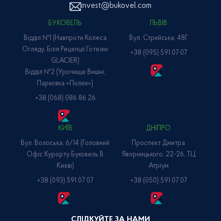
invest@bukovel.com
БУКОВЕЛЬ
ЛЬВІВ
Відділ №1 (навпроти Колеса
Вул. Стрийська, 48Г
Огляду, Біля Рецепції Готелю
+38 (095) 591 07 07
GLACIER)
Відділ №2 (Урочище Вишні,
Парковка «Полки»)
+38 (068) 086 86 26
КИЇВ
ДНІПРО
Вул. Волоська, 6/14 (головний
Проспект Дмитра
Офіс Курорту Буковель В
Яворницького, 22-26, ТЦ
Києві)
Атріум
+38 (093) 591 07 07
+38 (050) 591 07 07
СЛІДКУЙТЕ ЗА НАМИ