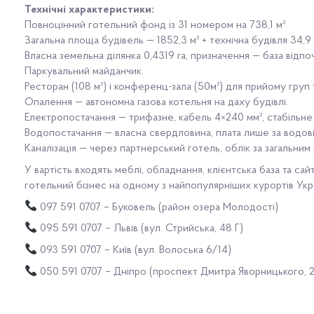
Технічні характеристики:
Повноцінний готельний фонд із 31 номером на 738,1 м²
Загальна площа будівель — 1852,3 м² + технічна будівля 34,9 
Власна земельна ділянка 0,4319 га, призначення — база відпо
Паркувальний майданчик.
Ресторан (108 м²) і конференц-зала (50м²) для прийому груп
Опалення — автономна газова котельня на даху будівлі.
Електропостачання — трифазне, кабель 4×240 мм², стабільне
Водопостачання — власна свердловина, плата лише за водов
Каналізація — через партнерський готель, облік за загальним
У вартість входять меблі, обладнання, клієнтська база та сай
готельний бізнес на одному з найпопулярніших курортів Укра
097 591 0707 – Буковель (район озера Молодості)
095 591 0707 – Львів (вул. Стрийська, 48 Г)
093 591 0707 – Київ (вул. Волоська 6/14)
050 591 0707 – Дніпро (проспект Дмитра Яворницького, 2