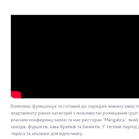
Комплекс функціонує та готовий до передачі новому інвест
апартаменту різних категорій з можливістю розміщення груп
власним конференц-залом та має ресторан “Mangalica”, який
заходів, фуршетів, кава-брейків та банкетів. У теплий періо
тераса та альтанки для відпочинку.