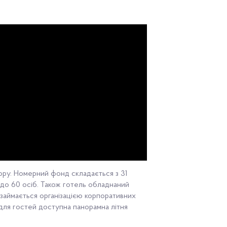
ору. Номерний фонд складається з 31
 до 60 осіб. Також готель обладнаний
 займається організацією корпоративних
д для гостей доступна панорамна літня