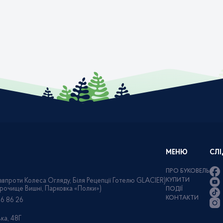
МЕНЮ
СЛІ
ПРО БУКОВЕЛЬ
КУПИТИ
навпроти Колеса Огляду, Біля Рецепції Готелю GLACIER)
Урочище Вишні, Парковка «Полки»)
ПОДІЇ
КОНТАКТИ
86 86 26
ка, 48Г