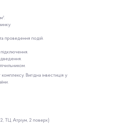
м².
чинку.
 та проведення подій.
 підключення.
ідведення.
 лічильником.
т комплексу. Вигідна інвестиція у
їни.
2, ТЦ Атріум, 2 поверх)