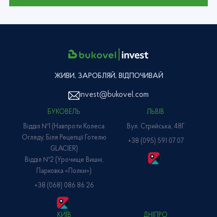
ЖИВИ, ЗАРОБЛЯЙ, ВІДПОЧИВАЙ
invest@bukovel.com
БУКОВЕЛЬ
ЛЬВІВ
Відділ №1 (навпроти Колеса
Вул. Стрийська, 48Г
Огляду, Біля Рецепції Готелю
+38 (095) 591 07 07
GLACIER)
Відділ №2 (Урочище Вишні,
Парковка «Полки»)
+38 (068) 086 86 26
КИЇВ
ДНІПРО