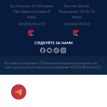
Вул. Волоська, 6/14 (головний
Проспект Дмитра
Офіс Курорту Буковель В
Яворницького, 22-26, ТЦ
Києві)
Атріум
+38 (093) 591 07 07
+38 (050) 591 07 07
СЛІДКУЙТЕ ЗА НАМИ
Всі права застережено. Публікація матеріалів розміщених на
сайті допускається тільки за погодженням. © 2026 Bukovel LLC