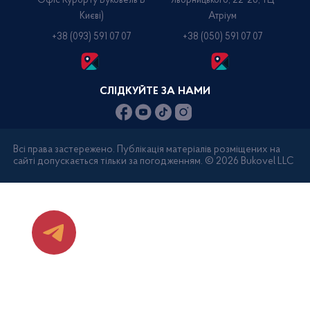
Офіс Курорту Буковель В
Яворницького, 22-26, ТЦ
Києві)
Атріум
+38 (093) 591 07 07
+38 (050) 591 07 07
СЛІДКУЙТЕ ЗА НАМИ
Всі права застережено. Публікація матеріалів розміщених на
сайті допускається тільки за погодженням. © 2026 Bukovel LLC