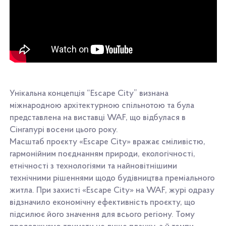
Унікальна концепція “Escape City” визнана
міжнародною архітектурною спільнотою та була
представлена на виставці WAF, що відбулася в
Сінгапурі восени цього року.
Масштаб проєкту «Escape City» вражає сміливістю,
гармонійним поєднанням природи, екологічності,
етнічності з технологіями та найновітнішими
технічними рішеннями щодо будівництва преміального
житла. При захисті «Escape City» на WAF, журі одразу
відзначило економічну ефективність проєкту, що
підсилює його значення для всього регіону. Тому