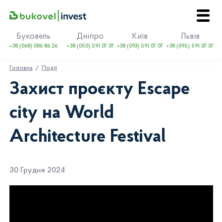
Буковель
Дніпро
Київ
Львів
+38 (068) 086 86 26
+38 (050) 591 07 07
+38 (093) 591 07 07
+38 (095) 591 07 07
Головна
Події
Захист проєкту Escape
city на World
EN
UA
Architecture Festival
Про Bukovel
Купити
Оренда
30 Грудня 2024
Події
Контакти