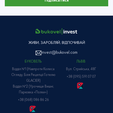
Підписатися
ЖИВИ, ЗАРОБЛЯЙ, ВІДПОЧИВАЙ
invest@bukovel.com
БУКОВЕЛЬ
ЛЬВІВ
Відділ №1 (навпроти Колеса
Вул. Стрийська, 48Г
Огляду, Біля Рецепції Готелю
+38 (095) 591 07 07
GLACIER)
Відділ №2 (Урочище Вишні,
Парковка «Полки»)
+38 (068) 086 86 26