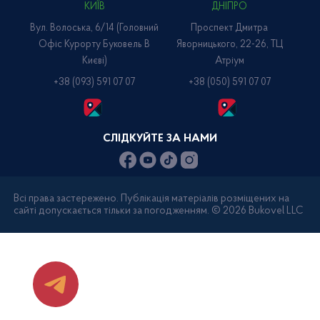
КИЇВ
ДНІПРО
Вул. Волоська, 6/14 (головний
Проспект Дмитра
Офіс Курорту Буковель В
Яворницького, 22-26, ТЦ
Києві)
Атріум
+38 (093) 591 07 07
+38 (050) 591 07 07
СЛІДКУЙТЕ ЗА НАМИ
Всі права застережено. Публікація матеріалів розміщених на
сайті допускається тільки за погодженням. © 2026 Bukovel LLC