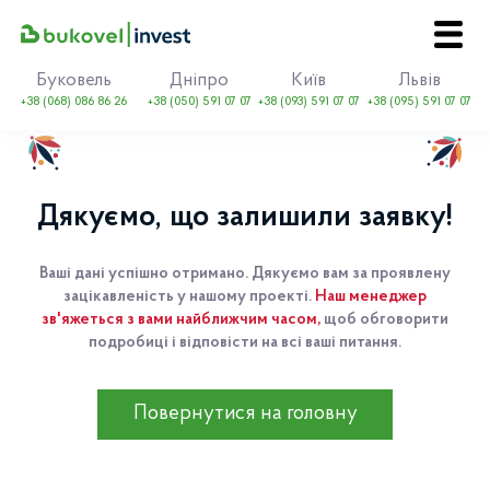
Буковель
Дніпро
Київ
Львів
+38 (068) 086 86 26
+38 (050) 591 07 07
+38 (093) 591 07 07
+38 (095) 591 07 07
EN
UA
Дякуємо, що залишили заявку!
Про Bukovel
Купити
Ваші дані успішно отримано. Дякуємо вам за проявлену
Оренда
зацікавленість у нашому проекті.
Наш менеджер
Події
зв'яжеться з вами найближчим часом,
щоб обговорити
Контакти
подробиці і відповісти на всі ваші питання.
Повернутися на головну