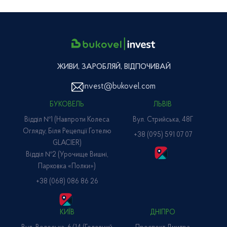
ЖИВИ, ЗАРОБЛЯЙ, ВІДПОЧИВАЙ
invest@bukovel.com
БУКОВЕЛЬ
ЛЬВІВ
Відділ №1 (навпроти Колеса
Вул. Стрийська, 48Г
Огляду, Біля Рецепції Готелю
+38 (095) 591 07 07
GLACIER)
Відділ №2 (Урочище Вишні,
Парковка «Полки»)
+38 (068) 086 86 26
КИЇВ
ДНІПРО